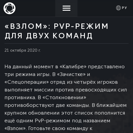
РУ
«ВЗЛОМ»: PVP-РЕЖИМ
НОВОСТИ
АКТИВИРОВАТЬ
ДЛЯ ДВУХ КОМАНД
ВОЙТИ
ПРОМОКОД
21 октября 2020 г.
МАГАЗИН
На данный момент в «Калибре» представлено
СООБЩЕСТВО
три режима игры. В «Зачистке» и
«Спецоперации» отряд из четырёх игроков
выполняет миссии против превосходящих сил
ПОМОЩЬ
противника. В «Столкновении»
противоборствуют две команды. В ближайшем
крупном обновлении этот список пополнится
ещё одним PvP-режимом под названием
«Взлом». Готовьте свою команду к