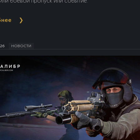
или боевой пропуск или событие.
бнее
❯
026
НОВОСТИ