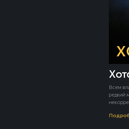
Хот
Всем вл
редкий 
некорре
частоты
Подро
небольш