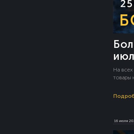
Бол
июл
На всех
товары н
Подро
16 июля 20