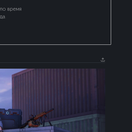
шло время
да.