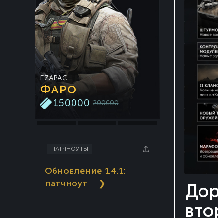
EZAPAC
ССО РБ
ФАРО
КАВАЛЬ
150000
150000
200000
ПАТЧНОУТЫ
Обновление 1.4.1:
патчноут
❯
Дор
вто