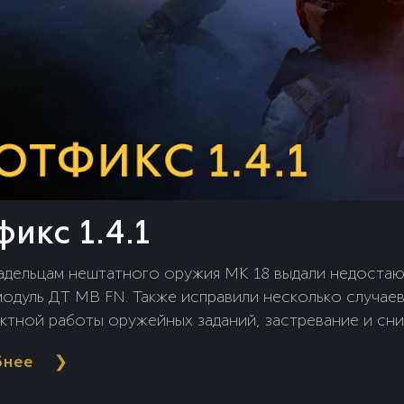
фикс 1.4.1
адельцам нештатного оружия MK 18 выдали недоста
модуль ДТ MB FN. Также исправили несколько случае
ктной работы оружейных заданий, застревание и сн
 кадров на карте «Резиденция Эмира», а также внесл
бнее
❯
ие правки, связанные с оперативниками и интерфейс