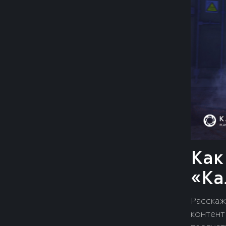
Как
«Ка
Расскаж
контент