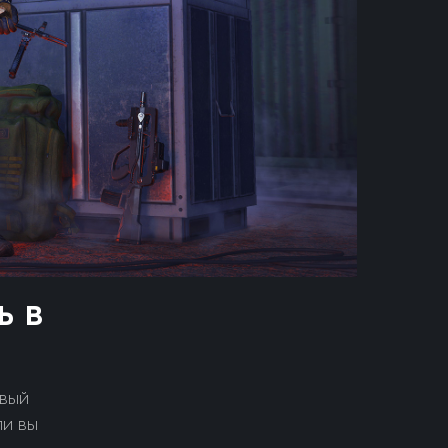
ь в
овый
ли вы