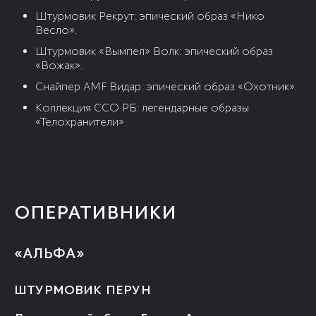
Штурмовик Рекрут: эпический образ «Нико
Весло».
Штурмовик «Вымпел» Волк: эпический образ
«Вожак».
Снайпер AMF Видар: эпический образ «Охотник».
Коллекция ССО РБ: легендарные образы
«Телохранители».
ОПЕРАТИВНИКИ
«АЛЬФА»
ШТУРМОВИК ПЕРУН