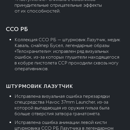
принудительные отрицательные эффекты
от их способностей.
ССО РБ
Коллекция ССО РБ — штурмовик Лазутчик, медик
Каваль, снайпер Бусел, легендарные образы
«Телохранители»: исправлен ряд визуальных
ошибок, из-за которых глушители находящегося
в кобуре пистолета CCP проходили сквозь ногу
оперативников.
ШТУРМОВИК ЛАЗУТЧИК
Исправлена визуальная ошибка перезарядки
спецсредства Havoc 37mm Launcher, из-за
которой выпадающая из оружия гильза была
больше отверстия затвора гранатомёта.
Исправлена ошибка анимации левой кисти
штурмовика ССО РБ Лазутчика в легендарном