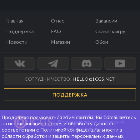
Главная
О нас
Вакансии
Поддержка
FAQ
Скачать игру
Новости
Магазин
Обои
СОТРУДНИЧЕСТВО:
HELLO@1CGS.NET
ПОДДЕРЖКА
Политика конфиденциальности
Продолжая пользоваться этим сайтом, Вы соглашаетесь
Пользовательское соглашение
на использование
cookies
и обработку данных в
Правила поведения
соответствии с
Политикой конфиденциальности
в
области обработки и защиты персональных данных.