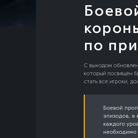
Боево
короны
по пр
С выходом обновлени
который посвящён б
стать все игроки, до
Боевой проп
эпизодов, в
каждого уро
необходимо 