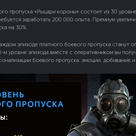
ого пропуска «Рыцари короны» состоит из 30 уровн
ебуется заработать 200 000 опыта. Премиум увелич
ка на 30%.
каждом эпизоде платного боевого пропуска станут о
0-м уровне эпизода вместе с оперативником вы получ
онализации боевого пропуска: эмоции, добивание и