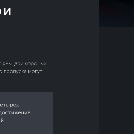
ри
к «Рыцари короны»,
о пропуска могут
четырёх
 достижение
ей