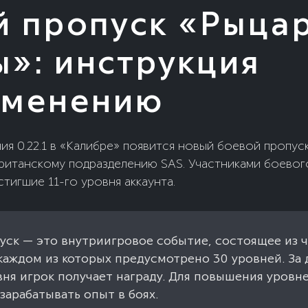
й пропуск «Рыца
»: инструкция
именению
я 0.22.1 в «Калибре» появится новый боевой пропус
ританскому подразделению SAS. Участниками боевог
стигшие 11-го уровня аккаунта.
уск — это внутриигровое событие, состоящее из 
 каждом из которых предусмотрено 30 уровней. За
вня игрок получает награду. Для повышения уровн
зарабатывать опыт в боях.