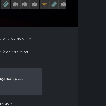
уровня аккаунта.
обрели эпизод
купка сразу
тоимость —