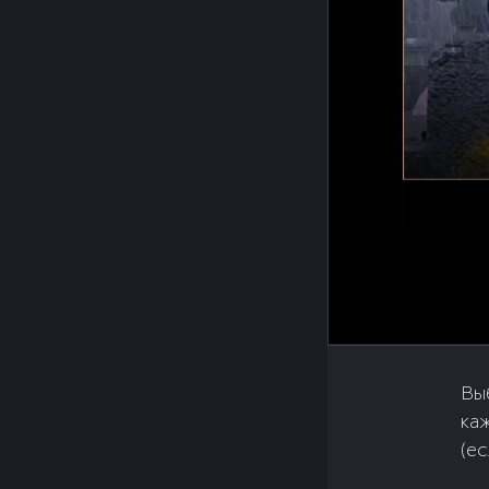
Вы
ка
(е