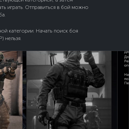
ать играть. Отправиться в бой можно
ба.
ой категории. Начать поиск боя
) нельзя.