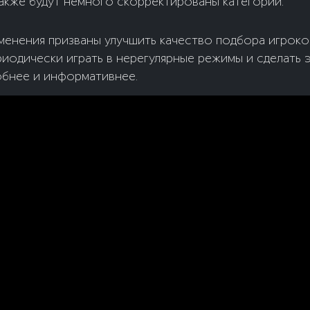
также будут немного скорректированы категории.
менения призваны улучшить качество подбора игроко
риодически играть в нерегулярные режимы и сделать 
обнее и информативнее.