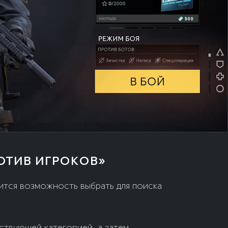
РОТИВ ИГРОКОВ»
ится возможность выбрать для поиска
ствующей категорией, а затем