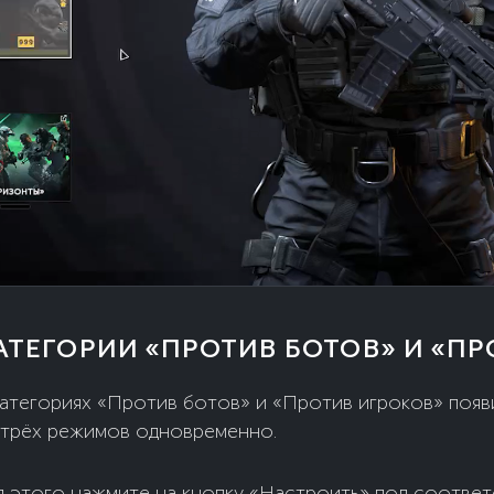
АТЕГОРИИ «ПРОТИВ БОТОВ» И «П
категориях «Против ботов» и «Против игроков» появ
 трёх режимов одновременно.
я этого нажмите на кнопку «Настроить» под соответ