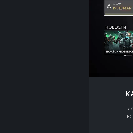
К
В 
до
Дл