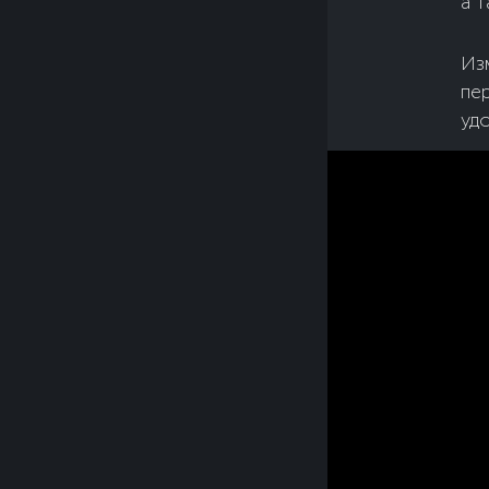
а 
Из
пе
уд