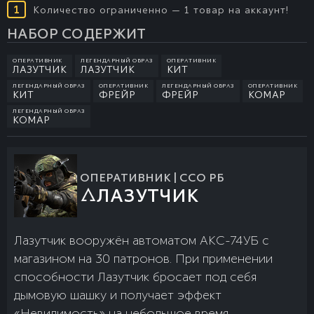
1
Количество ограниченно — 1 товар на аккаунт!
НАБОР СОДЕРЖИТ
ОПЕРАТИВНИК
ЛЕГЕНДАРНЫЙ ОБРАЗ
ОПЕРАТИВНИК
ЛАЗУТЧИК
ЛАЗУТЧИК
КИТ
ЛЕГЕНДАРНЫЙ ОБРАЗ
ОПЕРАТИВНИК
ЛЕГЕНДАРНЫЙ ОБРАЗ
ОПЕРАТИВНИК
КИТ
ФРЕЙР
ФРЕЙР
КОМАР
ЛЕГЕНДАРНЫЙ ОБРАЗ
КОМАР
ОПЕРАТИВНИК | ССО РБ
ЛАЗУТЧИК
Лазутчик вооружён автоматом АКС-74УБ с
магазином на 30 патронов. При применении
способности Лазутчик бросает под себя
дымовую шашку и получает эффект
«Невидимость» на небольшое время.