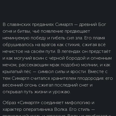
В славянских преданиях Симаргл — древний Бог
огня и битвы, чьё появление предвещает
неминуемую победу и гибель сил зла. Его пламя
обрушивалось на врагов как стихия, сжигая всё
нечистое на своём пути. В легендах он предстаёт
и как могучий воин с чёрной бородой и огненным
мечом, рассекающим мрак подобно молнии, и как
крылатый пёс — символ силы и ярости. Вместе с
тем Симаргл считался хранителем плодородия: его
весенний огонь сжигал последний снег и
открывал путь жизни и урожаю.
Образ «Симаргл» соединяет мифологию и
характер оперативника Волка. Его стиль —
прямолинейность и агрессия. Волк не прибегает к