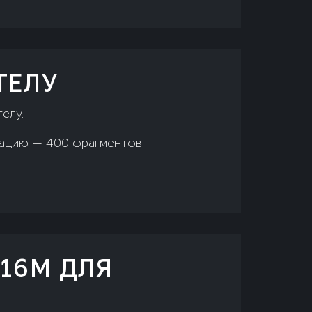
ТЕЛУ
елу.
сацию — 400 фрагментов.
16М ДЛЯ