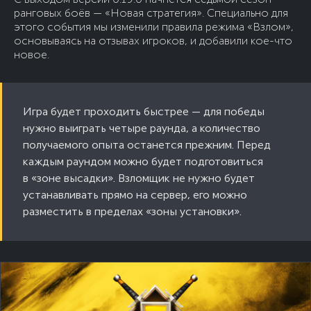
ранговых боёв — «Новая стратегия». Специально для
этого события мы изменили правила режима «Взлом»,
основываясь на отзывах игроков, и добавили кое-что
новое.
Игра будет проходить быстрее — для победы
нужно выиграть четыре раунда, а количество
получаемого опыта останется прежним. Перед
каждым раундом можно будет подготовиться
в «зоне высадки». Взломщик не нужно будет
устанавливать прямо на сервер, его можно
разместить в пределах «зоны установки».