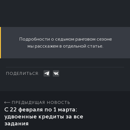
Подробности о седьмом ранговом сезоне
мы расскажем в отдельной статье.
ПОДЕЛИТЬСЯ:
ПРЕДЫДУЩАЯ НОВОСТЬ
С 22 февраля по 1 марта:
удвоенные кредиты за все
задания