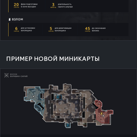
ПРИМЕР НОВОЙ МИНИКАРТЫ