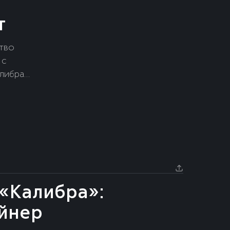
т
тво
 с
алибра
и ужаса»,
 «Против
«Калибра»:
ейнер