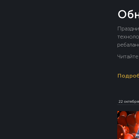
Обн
Праздни
техноло
ребалан
2024» и
Читайте
вернули
ботов» 
Подро
22 октября