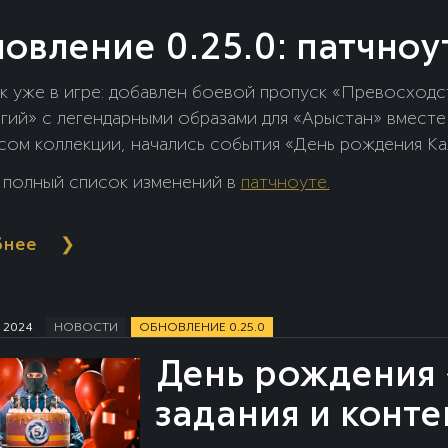
овление 0.25.0: патчноу
к уже в игре: добавлен боевой пропуск «Превосходс
гий» с легендарными образами для «Арыстан» вместе
сом коллекции, начались события «День рождения К
 «Хэллоуин 2024», добавлен тематический режим «Тен
 полный список изменений в
патчноуте.
сь режимы «Фронт» и «Натиск: Легенда» в категорию
и ещё целый ряд доработок и исправлений.
бнее
❯
 2024
НОВОСТИ
ОБНОВЛЕНИЕ 0.25.0
День рождения 
задания и конт