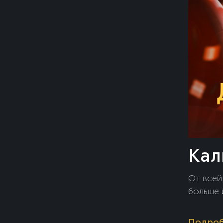
Кал
От всей
больше 
Подро