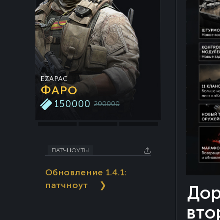
EZAPAC
ССО РБ
ФАРО
КАВАЛЬ
150000
150000
200000
ПАТЧНОУТЫ
Обновление 1.4.1:
патчноут
❯
Дор
вто