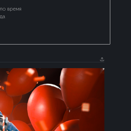
шло время
да.