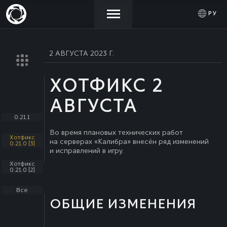
РУ
2 АВГУСТА 2023 Г.
НОВОСТИ
АКТИВИРОВАТЬ
ВОЙТИ
ПРОМОКОД
ХОТФИКС 2
МАГАЗИН
АВГУСТА
0.21.1
СООБЩЕСТВО
Во время плановых технических работ
Хотфикс
на серверах «Калибра» внесён ряд изменений
0.21.0 [3]
и исправлений в игру.
ПОМОЩЬ
Хотфикс
0.21.0 [2]
Все
ОБЩИЕ ИЗМЕНЕНИЯ